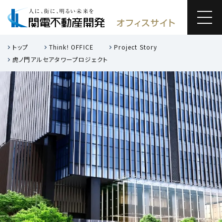
トップ
Think! OFFICE
Project Story
虎ノ門アルセアタワープロジェクト