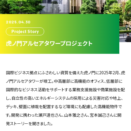
2025.04.30
Project Story
虎ノ門アルセアタワープロジェクト
国際ビジネス拠点にふさわしい資質を備えた虎ノ門に2025年2月、虎
ノ門アルセアタワーが竣工。中高層部に高機能のオフィス、低層部に
国際的なビジネス活動をサポートする業務支援施設や商業施設を配
し、自立性の高いエネルギーシステムの採用による災害対応や地上、
デッキ、壁面に植栽を配置するなど環境にも配慮した高機能物件で
す。開発に携わった瀬戸達也さん、山本雅之さん、宮本誠己さんに開
発ストーリーを聞きました。