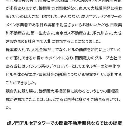
が多数ありますが、首都圏では実績がなく、東京で大規模開発に携わ
るというのは大きな目標でした。そんななか、虎ノ門アルセアタワーの
メイン事業者である日鉄興和不動産さまからお誘いいただき、日鉄興
和不動産さま、第一生命さま、東京ガス不動産さま、JR九州さま、大成
建設さまの６社合同で入札に参加することになりました。
提案型入札で、入札金額だけでなく、ビルの価値を如何に上げていく
かが落札できるか否かのポイントになり、関西電力のグループ会社で
ある当社は、インフラ系のデベロッパーとしてエネルギーの効率化や
ビル全体の省エネ・電気料金の削減につながる提案を行い、落札する
ことができました。
競合先に競り勝ち、首都圏大規模開発に携わるという１つの目標達
成が達成できたことは、ほっとすると同時に身が引き締まる思いでし
た。
―― 虎ノ門アルセアタワーでの関電不動産開発ならではの提案