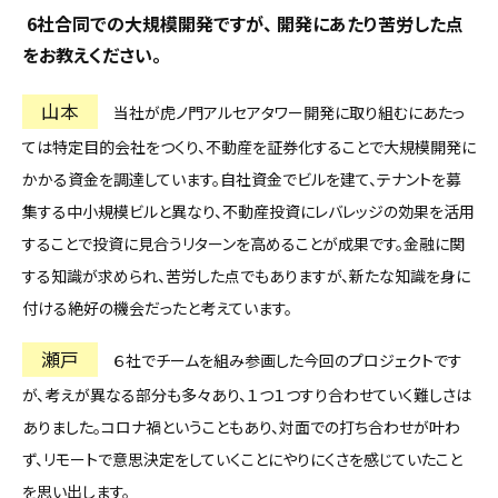
―― 6社合同での大規模開発ですが、 開発にあたり苦労した点
をお教えください。
山本
当社が虎ノ門アルセアタワー開発に取り組むにあたっ
ては特定目的会社をつくり、不動産を証券化することで大規模開発に
かかる資金を調達しています。自社資金でビルを建て、テナントを募
集する中小規模ビルと異なり、不動産投資にレバレッジの効果を活用
することで投資に見合うリターンを高めることが成果です。金融に関
する知識が求められ、苦労した点でもありますが、新たな知識を身に
付ける絶好の機会だったと考えています。
瀬戸
６社でチームを組み参画した今回のプロジェクトです
が、考えが異なる部分も多々あり、１つ１つすり合わせていく難しさは
ありました。コロナ禍ということもあり、対面での打ち合わせが叶わ
ず、リモートで意思決定をしていくことにやりにくさを感じていたこと
を思い出します。