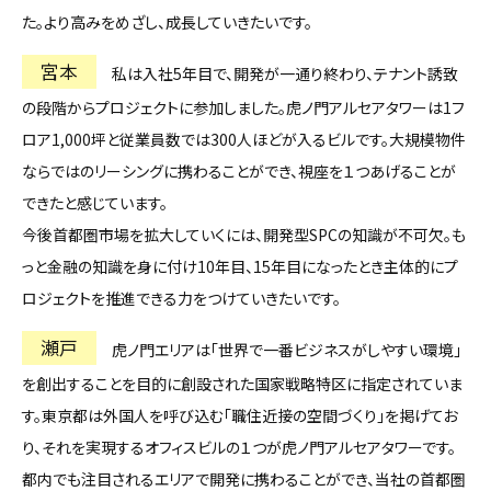
た。より高みをめざし、成長していきたいです。
宮本
私は入社5年目で、開発が一通り終わり、テナント誘致
の段階からプロジェクトに参加しました。虎ノ門アルセアタワーは1フ
ロア1,000坪と従業員数では300人ほどが入るビルです。大規模物件
ならではのリーシングに携わることができ、視座を１つあげることが
できたと感じています。
今後首都圏市場を拡大していくには、開発型SPCの知識が不可欠。も
っと金融の知識を身に付け10年目、15年目になったとき主体的にプ
ロジェクトを推進できる力をつけていきたいです。
瀬戸
虎ノ門エリアは「世界で一番ビジネスがしやすい環境」
を創出することを目的に創設された国家戦略特区に指定されていま
す。東京都は外国人を呼び込む「職住近接の空間づくり」を掲げてお
り、それを実現するオフィスビルの１つが虎ノ門アルセアタワーです。
都内でも注目されるエリアで開発に携わることができ、当社の首都圏