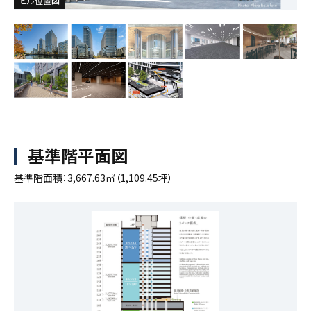
ビル外観
ビル外観 夜景
ビル位置図
フロアCG
フロアプランCG
11F テラス
B1F 車寄せ
アクセス｜地下（電車改札）から１F
基準階平面図
基準階面積：3,667.63㎡（1,109.45坪）