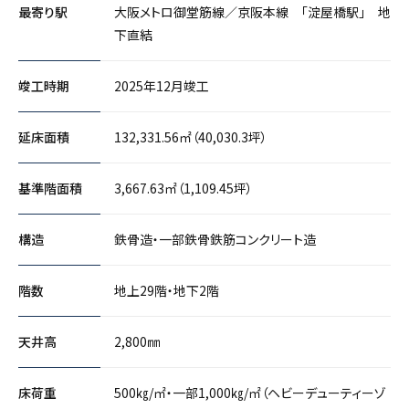
最寄り駅
大阪メトロ御堂筋線／京阪本線 「淀屋橋駅」 地
下直結
竣工時期
2025年12月竣工
延床面積
132,331.56㎡（40,030.3坪）
基準階面積
3,667.63㎡（1,109.45坪）
構造
鉄骨造・一部鉄骨鉄筋コンクリート造
階数
地上29階・地下2階
天井高
2,800㎜
床荷重
500㎏/㎡・一部1,000㎏/㎡（ヘビーデューティーゾ