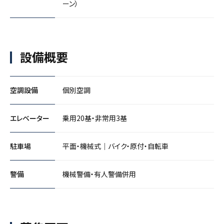
ーン）
設備概要
空調設備
個別空調
エレベーター
乗用20基・非常用3基
駐車場
平面・機械式｜バイク・原付・自転車
警備
機械警備・有人警備併用